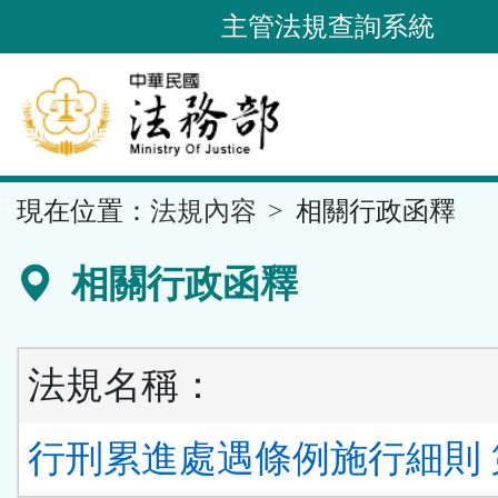
跳
主管法規查詢系統
到
主
要
內
容
::
現在位置：
法規內容
相關行政函釋
區
塊
相關行政函釋
法規名稱：
行刑累進處遇條例施行細則 第