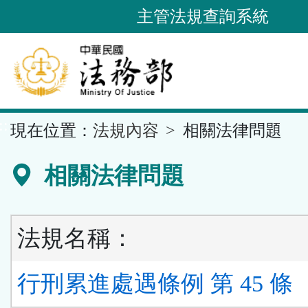
跳
主管法規查詢系統
到
主
要
內
容
::
現在位置：
法規內容
相關法律問題
區
塊
相關法律問題
法規名稱：
行刑累進處遇條例 第 45 條