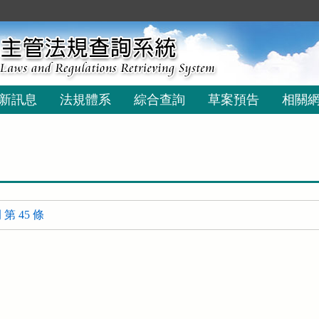
新訊息
法規體系
綜合查詢
草案預告
相關
 45 條