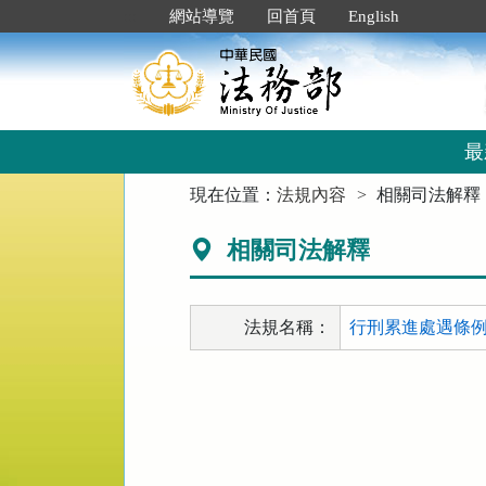
跳
:::
網站導覽
回首頁
English
到
主
要
內
容
區
最
塊
:::
現在位置：
法規內容
相關司法解釋
相關司法解釋
法規名稱：
行刑累進處遇條例 第