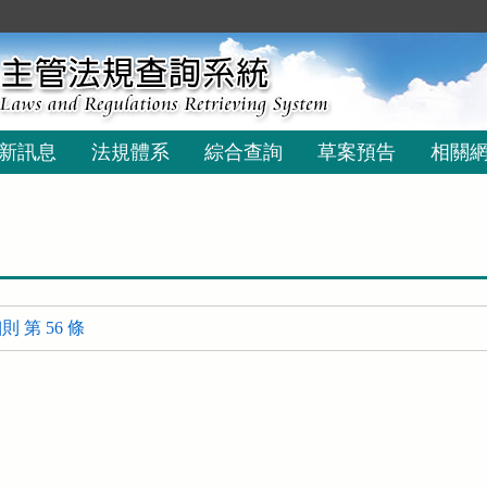
新訊息
法規體系
綜合查詢
草案預告
相關
 第 56 條