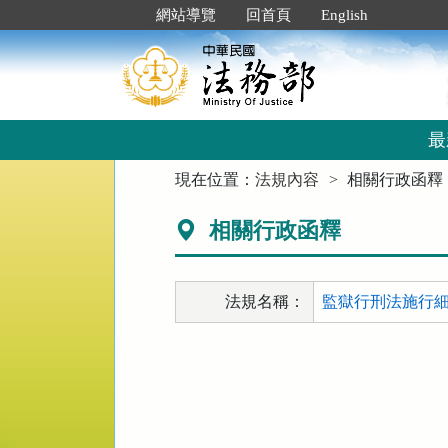
跳
:::
網站導覽
回首頁
English
到
主
要
內
容
區
最
塊
:::
現在位置：
法規內容
相關行政函釋
相關行政函釋
法規名稱：
監獄行刑法施行細則