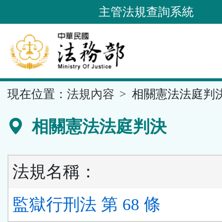
跳
主管法規查詢系統
到
主
要
內
容
::
現在位置：
法規內容
相關憲法法庭判
區
塊
相關憲法法庭判決
法規名稱：
監獄行刑法 第 68 條