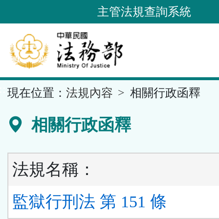
跳
主管法規查詢系統
到
主
要
內
容
::
現在位置：
法規內容
相關行政函釋
區
塊
相關行政函釋
法規名稱：
監獄行刑法 第 151 條