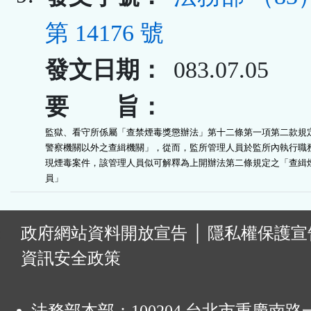
第 14176 號
發文日期：
083.07.05
要 旨：
監獄、看守所係屬「查禁煙毒獎懲辦法」第十二條第一項第二款規定
警察機關以外之查緝機關」，從而，監所管理人員於監所內執行職務
現煙毒案件，該管理人員似可解釋為上開辦法第二條規定之「查緝煙
員」
:
政府網站資料開放宣告
│
隱私權保護宣
資訊安全政策