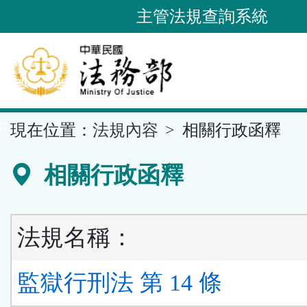
跳
主管法規查詢系統
到
主
要
內
容
::
現在位置：
法規內容
相關行政函釋
區
塊
相關行政函釋
法規名稱：
監獄行刑法 第 14 條