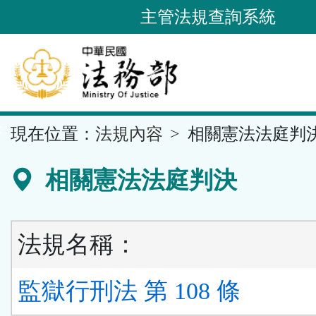
跳
主管法規查詢系統
到
主
要
內
容
::
現在位置：
法規內容
相關憲法法庭判
區
塊
相關憲法法庭判決
法規名稱：
監獄行刑法 第 108 條