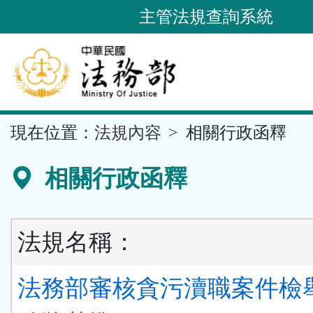
跳
主管法規查詢系統
到
主
要
內
容
::
現在位置：
法規內容
相關行政函釋
區
塊
相關行政函釋
法規名稱：
法務部審核貪污瀆職案件檢