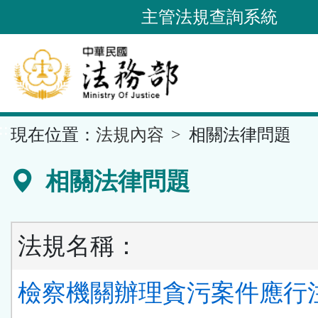
跳
主管法規查詢系統
到
主
要
內
容
::
現在位置：
法規內容
相關法律問題
區
塊
相關法律問題
法規名稱：
檢察機關辦理貪污案件應行