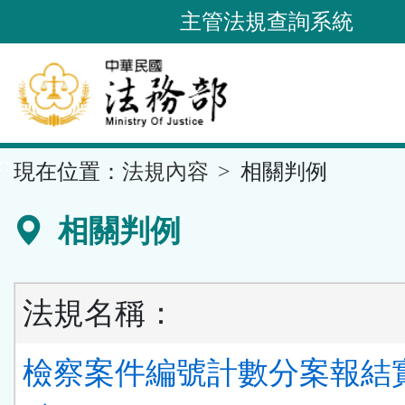
跳
主管法規查詢系統
到
主
要
內
容
::
現在位置：
法規內容
相關判例
區
塊
相關判例
法規名稱：
檢察案件編號計數分案報結