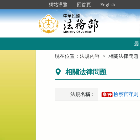
跳
:::
網站導覽
回首頁
English
到
主
要
內
容
區
最
塊
:::
現在位置：
法規內容
相關法律問題
相關法律問題
法規名稱：
檢察官守則 
廢/停