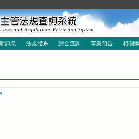
新訊息
法規體系
綜合查詢
草案預告
相關
8