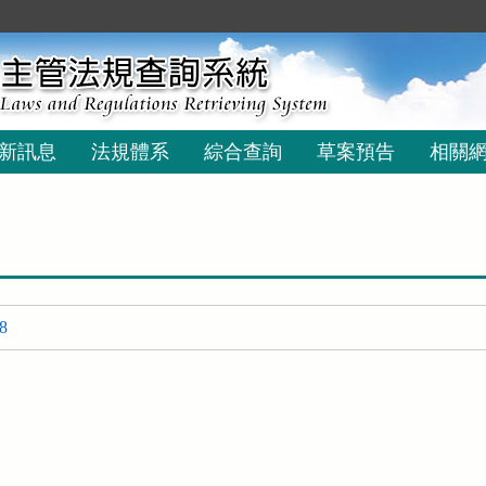
新訊息
法規體系
綜合查詢
草案預告
相關
8