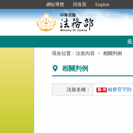
跳
:::
網站導覽
回首頁
English
到
主
要
內
容
區
最
塊
:::
現在位置：
法規內容
相關判例
相關判例
法規名稱：
檢察官守則 
廢/停