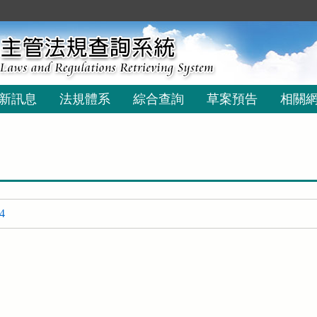
新訊息
法規體系
綜合查詢
草案預告
相關
4