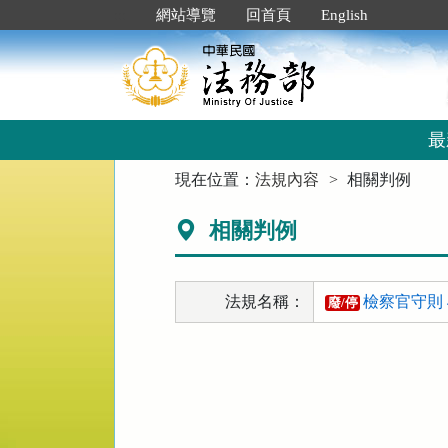
跳
:::
網站導覽
回首頁
English
到
主
要
內
容
區
最
塊
:::
現在位置：
法規內容
相關判例
相關判例
法規名稱：
檢察官守則 
廢/停