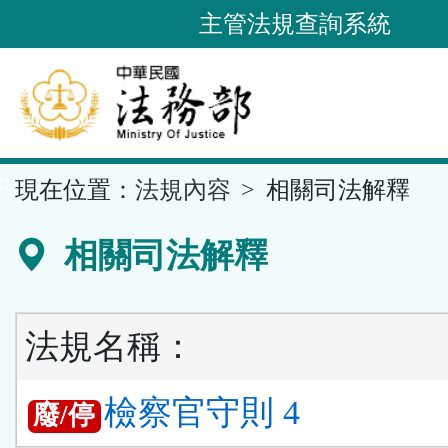
跳
主管法規查詢系統
到
主
要
內
容
::
現在位置：
法規內容
相關司法解釋
區
塊
相關司法解釋
法規名稱：
檢察官守則 4
廢/停