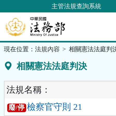
跳
主管法規查詢系統
到
主
要
內
容
::
現在位置：
法規內容
相關憲法法庭判
區
塊
相關憲法法庭判決
法規名稱：
檢察官守則 21
廢/停