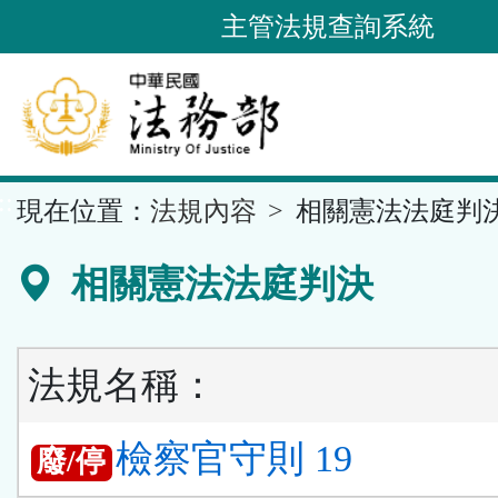
跳
主管法規查詢系統
到
主
要
內
容
::
現在位置：
法規內容
相關憲法法庭判
區
塊
相關憲法法庭判決
法規名稱：
檢察官守則 19
廢/停