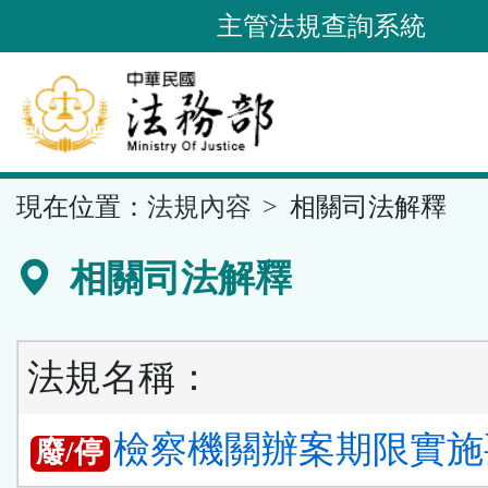
跳
主管法規查詢系統
到
主
要
內
容
::
現在位置：
法規內容
相關司法解釋
區
塊
相關司法解釋
法規名稱：
檢察機關辦案期限實施要
廢/停