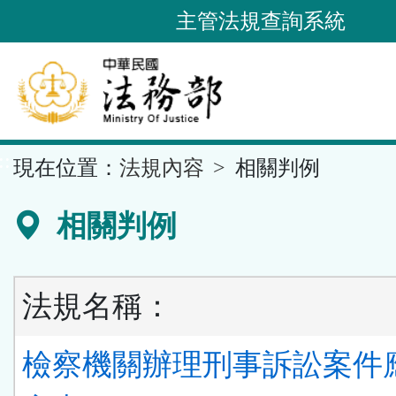
跳
主管法規查詢系統
到
主
要
內
容
::
現在位置：
法規內容
相關判例
區
塊
相關判例
法規名稱：
檢察機關辦理刑事訴訟案件