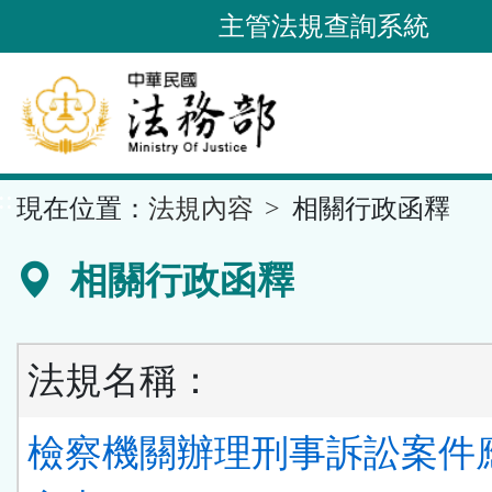
跳
主管法規查詢系統
到
主
要
內
容
::
現在位置：
法規內容
相關行政函釋
區
塊
相關行政函釋
法規名稱：
檢察機關辦理刑事訴訟案件