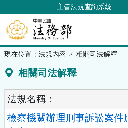
跳
主管法規查詢系統
到
主
要
內
容
::
現在位置：
法規內容
相關司法解釋
區
塊
相關司法解釋
法規名稱：
檢察機關辦理刑事訴訟案件