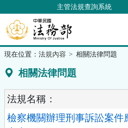
跳
主管法規查詢系統
到
主
要
內
容
::
現在位置：
法規內容
相關法律問題
區
塊
相關法律問題
法規名稱：
檢察機關辦理刑事訴訟案件