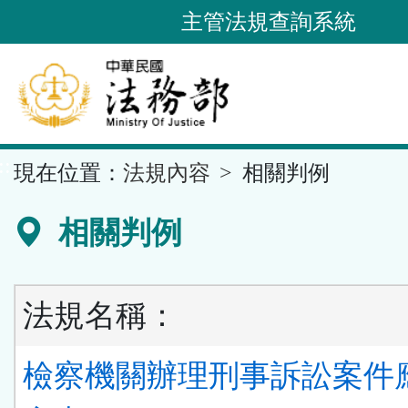
跳
主管法規查詢系統
到
主
要
內
容
::
現在位置：
法規內容
相關判例
區
塊
相關判例
法規名稱：
檢察機關辦理刑事訴訟案件