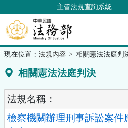
跳
主管法規查詢系統
到
主
要
內
容
::
現在位置：
法規內容
相關憲法法庭判
區
塊
相關憲法法庭判決
法規名稱：
檢察機關辦理刑事訴訟案件