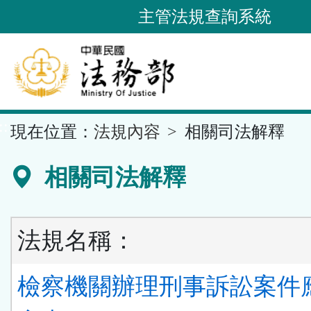
跳
主管法規查詢系統
到
主
要
內
容
::
現在位置：
法規內容
相關司法解釋
區
塊
相關司法解釋
法規名稱：
檢察機關辦理刑事訴訟案件