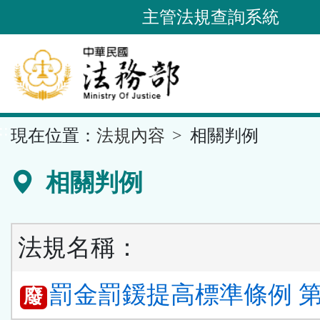
跳
主管法規查詢系統
到
主
要
內
容
::
現在位置：
法規內容
相關判例
區
塊
相關判例
法規名稱：
罰金罰鍰提高標準條例 第 
廢