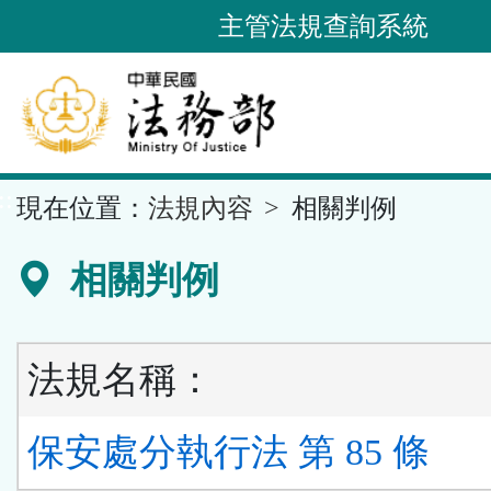
跳
主管法規查詢系統
到
主
要
內
容
::
現在位置：
法規內容
相關判例
區
塊
相關判例
法規名稱：
保安處分執行法 第 85 條