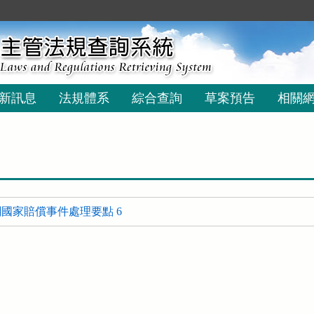
新訊息
法規體系
綜合查詢
草案預告
相關
國家賠償事件處理要點 6