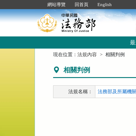
跳
:::
網站導覽
回首頁
English
到
主
要
內
容
區
最
塊
:::
現在位置：
法規內容
相關判例
相關判例
法規名稱：
法務部及所屬機關