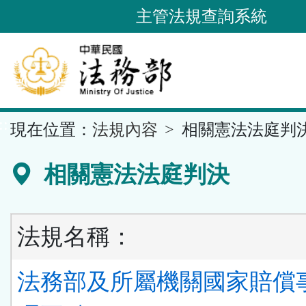
跳
主管法規查詢系統
到
主
要
內
容
::
現在位置：
法規內容
相關憲法法庭判
區
塊
相關憲法法庭判決
法規名稱：
法務部及所屬機關國家賠償