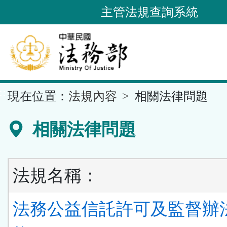
跳
主管法規查詢系統
到
主
要
內
容
::
現在位置：
法規內容
相關法律問題
區
塊
相關法律問題
法規名稱：
法務公益信託許可及監督辦法 