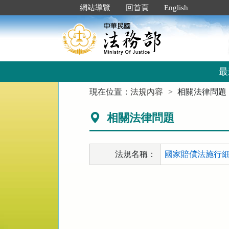
跳
:::
網站導覽
回首頁
English
到
主
要
內
容
區
最
塊
:::
現在位置：
法規內容
相關法律問題
相關法律問題
法規名稱：
國家賠償法施行細則