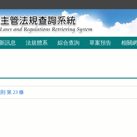
新訊息
法規體系
綜合查詢
草案預告
相關
 第 23 條