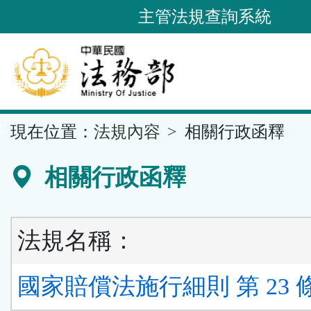
跳
主管法規查詢系統
到
主
要
內
容
::
現在位置：
法規內容
相關行政函釋
區
塊
相關行政函釋
法規名稱：
國家賠償法施行細則 第 23 