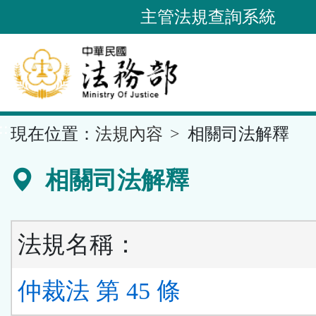
跳
主管法規查詢系統
到
主
要
內
容
::
現在位置：
法規內容
相關司法解釋
區
塊
相關司法解釋
法規名稱：
仲裁法 第 45 條