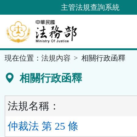
跳
主管法規查詢系統
到
主
要
內
容
::
現在位置：
法規內容
相關行政函釋
區
塊
相關行政函釋
法規名稱：
仲裁法 第 25 條