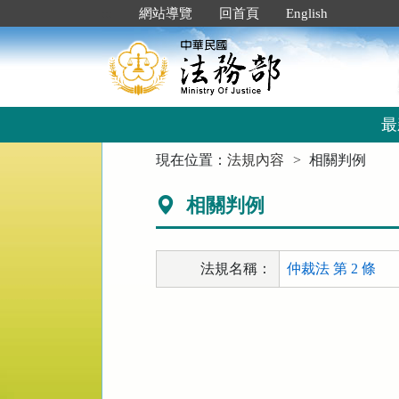
跳
:::
網站導覽
回首頁
English
到
主
要
內
容
區
最
塊
:::
現在位置：
法規內容
相關判例
相關判例
法規名稱：
仲裁法 第 2 條