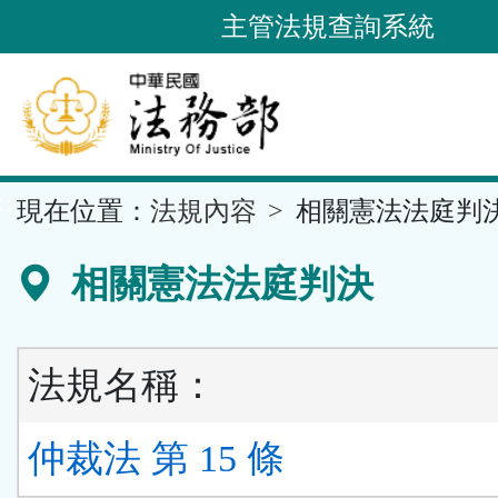
跳
主管法規查詢系統
到
主
要
內
容
::
現在位置：
法規內容
相關憲法法庭判
區
塊
相關憲法法庭判決
法規名稱：
仲裁法 第 15 條