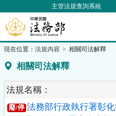
跳
主管法規查詢系統
到
主
要
內
容
::
現在位置：
法規內容
相關司法解釋
區
塊
相關司法解釋
法規名稱：
法務部行政執行署彰化
廢/停