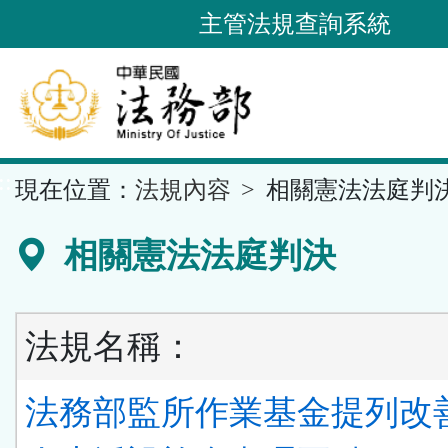
跳
主管法規查詢系統
到
主
要
內
容
::
現在位置：
法規內容
相關憲法法庭判
區
塊
相關憲法法庭判決
法規名稱：
法務部監所作業基金提列改