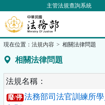
跳
主管法規查詢系統
到
主
要
內
容
::
現在位置：
法規內容
相關法律問題
區
塊
相關法律問題
法規名稱：
法務部司法官訓練所學
廢/停