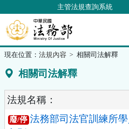
跳
主管法規查詢系統
到
主
要
內
容
::
現在位置：
法規內容
相關司法解釋
區
塊
相關司法解釋
法規名稱：
法務部司法官訓練所學
廢/停