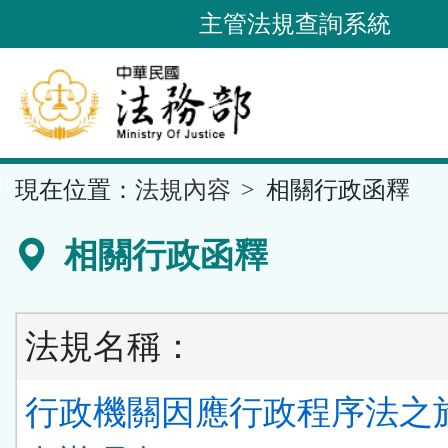
跳
主管法規查詢系統
到
主
要
內
容
::
現在位置：
法規內容
相關行政函釋
區
塊
相關行政函釋
法規名稱：
行政機關因應行政程序法之