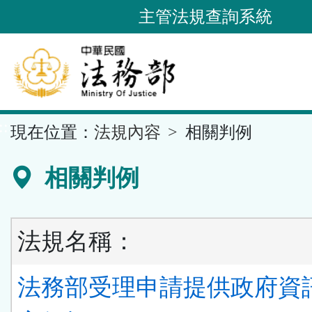
跳
主管法規查詢系統
到
主
要
內
容
::
現在位置：
法規內容
相關判例
區
塊
相關判例
法規名稱：
法務部受理申請提供政府資