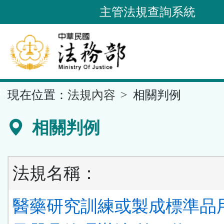
跳
主管法規查詢系統
到
主
要
內
容
::
現在位置：
法規內容
相關判例
區
塊
相關判例
法規名稱：
醫藥研究訓練或製成標準品