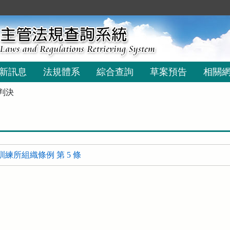
新訊息
法規體系
綜合查詢
草案預告
相關
判決
練所組織條例 第 5 條