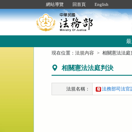
跳
:::
網站導覽
回首頁
English
到
主
要
內
容
區
最
塊
:::
現在位置：
法規內容
相關憲法法庭
相關憲法法庭判決
法規名稱：
法務部司法官訓
廢