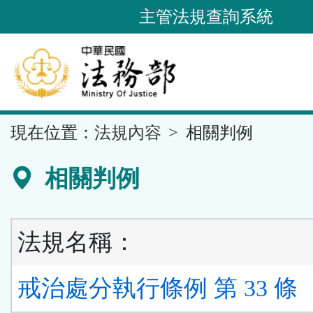
跳
主管法規查詢系統
到
主
要
內
容
::
現在位置：
法規內容
相關判例
區
塊
相關判例
法規名稱：
戒治處分執行條例 第 33 條