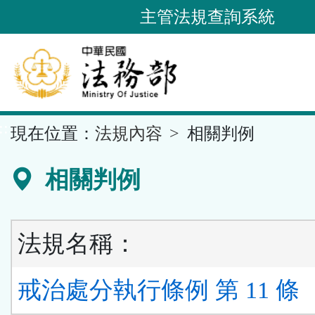
跳
主管法規查詢系統
到
主
要
內
容
::
現在位置：
法規內容
相關判例
區
塊
相關判例
法規名稱：
戒治處分執行條例 第 11 條