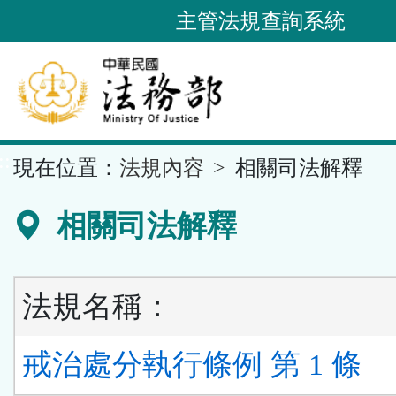
跳
主管法規查詢系統
到
主
要
內
容
::
現在位置：
法規內容
相關司法解釋
區
塊
相關司法解釋
法規名稱：
戒治處分執行條例 第 1 條