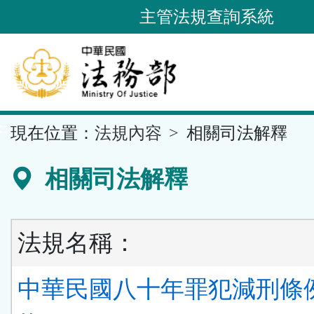
跳
主管法規查詢系統
到
主
要
內
容
::
現在位置：
法規內容
相關司法解釋
區
塊
相關司法解釋
法規名稱：
中華民國八十年罪犯減刑條例 