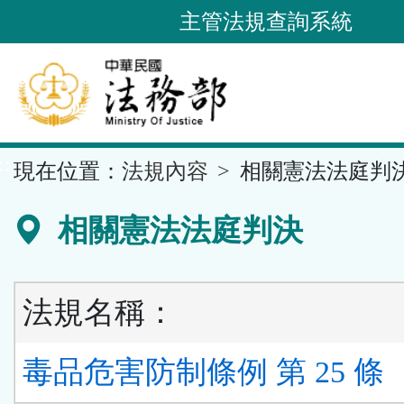
跳
主管法規查詢系統
到
主
要
內
容
::
現在位置：
法規內容
相關憲法法庭判
區
塊
相關憲法法庭判決
法規名稱：
毒品危害防制條例 第 25 條