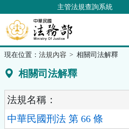
跳
主管法規查詢系統
到
主
要
內
容
::
現在位置：
法規內容
相關司法解釋
區
塊
相關司法解釋
法規名稱：
中華民國刑法 第 66 條