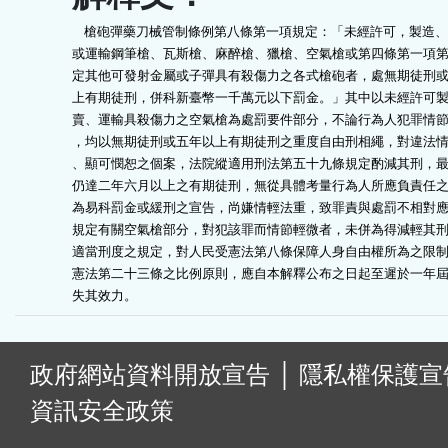
    槍砲彈藥刀械管制條例第八條第一項規定：「未經許可，製造、
或運輸鋼筆槍、瓦斯槍、麻醉槍、獵槍、空氣槍或第四條第一項第
定其他可發射金屬或子彈具有殺傷力之各式槍砲者，處無期徒刑或
上有期徒刑，併科新臺幣一千萬元以下罰金。」其中以未經許可製
賣、運輸具殺傷力之空氣槍為處罰要件部分，不論行為人犯罪情節
，均以無期徒刑或五年以上有期徒刑之重度自由刑相繩，對違法情
、顯可憫恕之個案，法院縱適用刑法第五十九條規定酌減其刑，最
仍達二年六月以上之有期徒刑，無從具體考量行為人所應負責任之
為易科罰金或緩刑之宣告，尚嫌情輕法重，致罪責與處罰不相對應
規定有關空氣槍部分，對犯該罪而情節輕微者，未併為得減輕其刑
適當刑度之規定，對人民受憲法第八條保障人身自由權所為之限制
憲法第二十三條之比例原則，應自本解釋公布之日起至遲於一年屆
失其效力。
:
政府網站資料開放宣告
│
隱私權保護宣
資訊安全政策